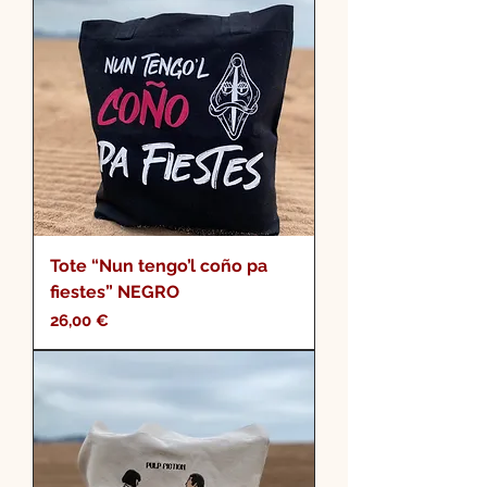
Tote “Nun tengo’l coño pa
fiestes” NEGRO
Precio
26,00 €