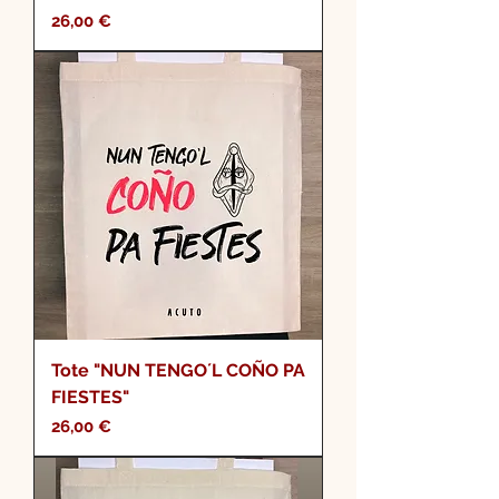
Precio
26,00 €
Tote "NUN TENGO´L COÑO PA
FIESTES"
Precio
26,00 €