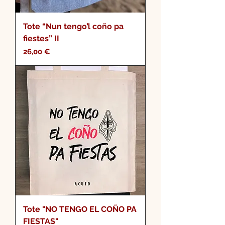
Tote “Nun tengo’l coño pa
fiestes” II
Precio
26,00 €
Tote "NO TENGO EL COÑO PA
FIESTAS"