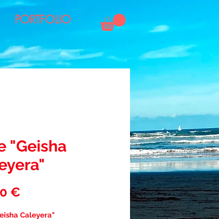
PORTFOLIO
e "Geisha
eyera"
Precio
00 €
eisha Caleyera"