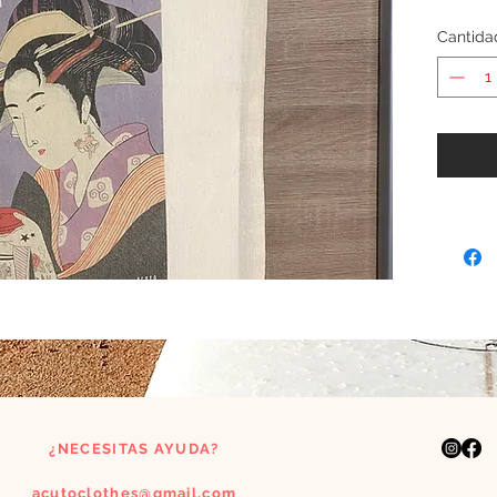
Cantida
¿NECESITAS AYUDA?
acutoclothes@gmail.com