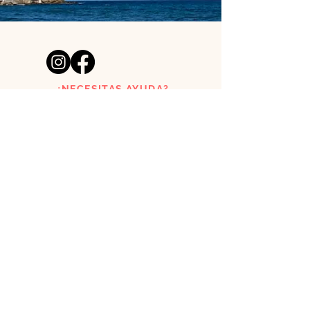
¿NECESITAS AYUDA?
acutoclothes@gmail.com
Tienda de láminas creada por
un pelirrojo y una surfera
asturianos.