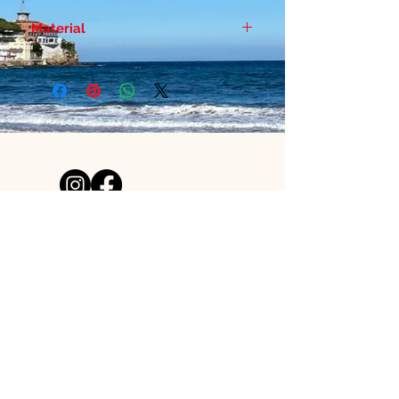
Material
Papel duro estucado - Brillo 300
gr
¿NECESITAS AYUDA?
acutoclothes@gmail.com
Tienda de láminas creada por
un pelirrojo y una surfera
asturianos.