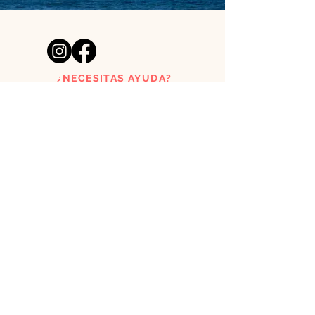
¿NECESITAS AYUDA?
acutoclothes@gmail.com
Tienda de láminas creada por
un pelirrojo y una surfera
asturianos.