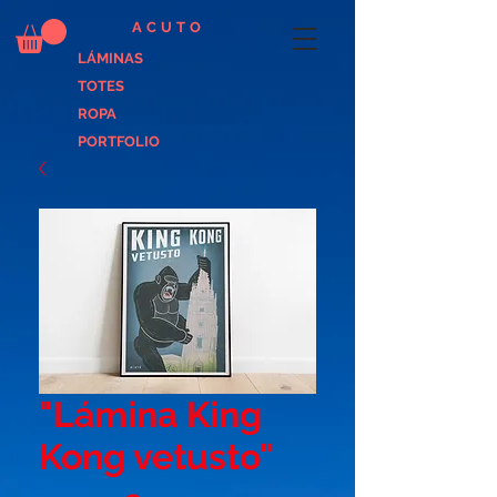
ACUTO
LÁMINAS
TOTES
ROPA
PORTFOLIO
"Lámina King
Kong vetusto"