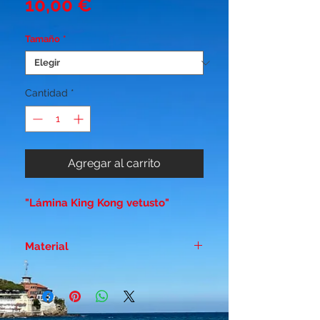
Precio
10,00 €
Tamaño
*
Cantidad
*
Agregar al carrito
"Lámina King Kong vetusto"
Material
Papel duro estucado - Brillo 300
gr