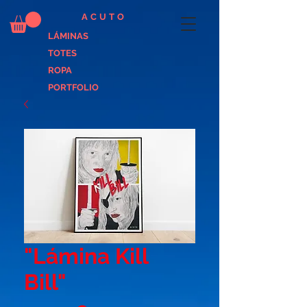
ACUTO
LÁMINAS
TOTES
ROPA
PORTFOLIO
"Lámina Kill
Bill"