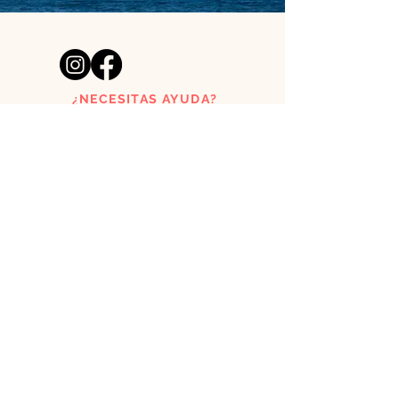
¿NECESITAS AYUDA?
acutoclothes@gmail.com
Tienda de láminas creada por
un pelirrojo y una surfera
asturianos.