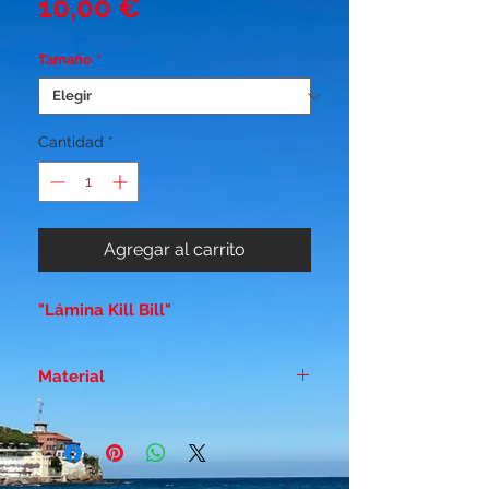
Precio
10,00 €
Tamaño
*
Cantidad
*
Agregar al carrito
"Lámina Kill Bill"
Material
Papel duro estucado - Brillo 300
gr