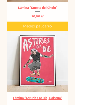
Lámina “Cuesta del Cholo”
Precio
10,00 €
Metelo pal carro
Lámina “Asturies or Die, Paisana”