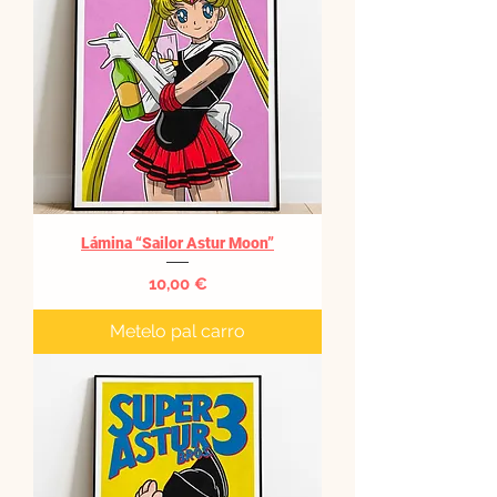
Lámina “Sailor Astur Moon”
Precio
10,00 €
Metelo pal carro