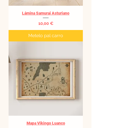
Lámina Samurai Asturiano
Precio
10,00 €
Metelo pal carro
Mapa Vikingo Luanco