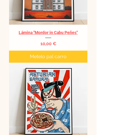
Lámina "Mordor in Cabu Peñes"
Precio
10,00 €
Metelo pal carro