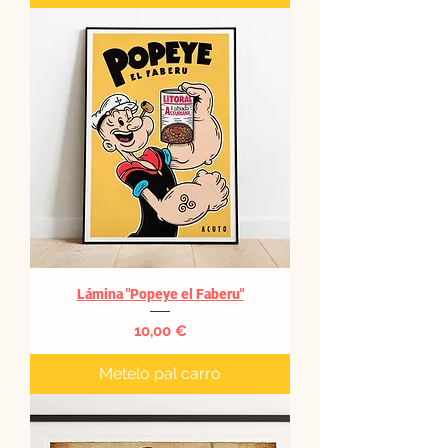
Lámina "Popeye el Faberu"
Precio
10,00 €
Metelo pal carro