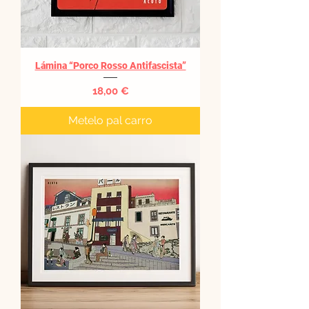
Lámina “Porco Rosso Antifascista”
Precio
18,00 €
Metelo pal carro