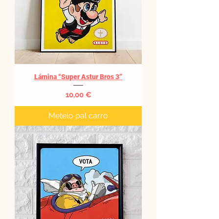
Lámina “Super Astur Bros 3”
Precio
10,00 €
Metelo pal carro