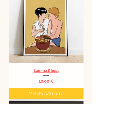
Lámina Ghost
Precio
10,00 €
Metelo pal carro