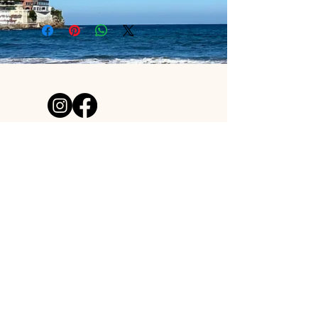
Papel duro estucado - Brillo 300
gr
¿NECESITAS AYUDA?
acutoclothes@gmail.com
Tienda de láminas creada por
un pelirrojo y una surfera
asturianos.