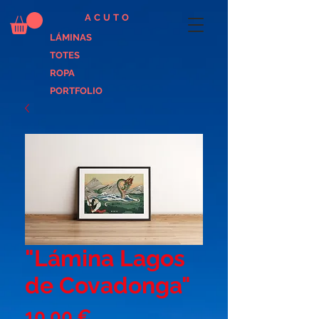
ACUTO
LÁMINAS
TOTES
ROPA
PORTFOLIO
"Lámina Lagos
de Covadonga"
Precio
10,00 €