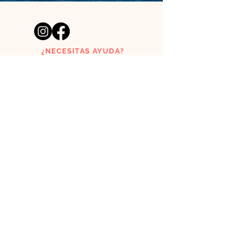
¿NECESITAS AYUDA?
acutoclothes@gmail.com
Tienda de láminas creada por
un pelirrojo y una surfera
asturianos.