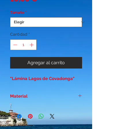
Tamaño
*
Cantidad
*
Agregar al carrito
"Lámina Lagos de Covadonga"
Material
Papel duro estucado - Brillo 300
gr