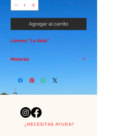
Agregar al carrito
Lámina “La Sota”
Material
Papel duro estucado - Brillo 300
gr
¿NECESITAS AYUDA?