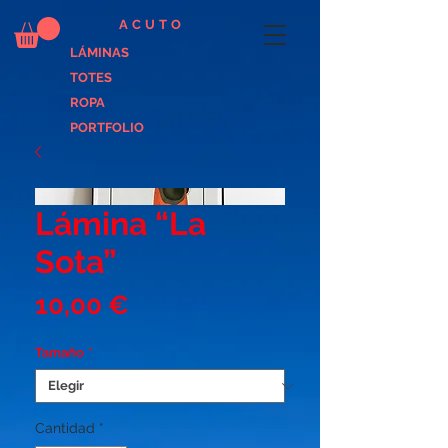
ACUTO
LÁMINAS
TOTES
ROPA
PORTFOLIO
Lámina “La
Sota”
Precio
10,00 €
Tamaño
*
Cantidad
*