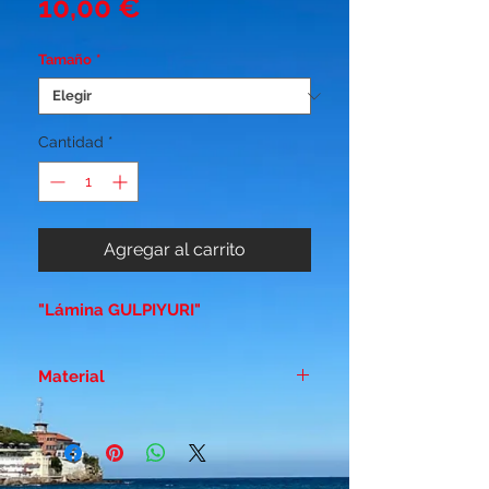
Precio
10,00 €
Tamaño
*
Cantidad
*
Agregar al carrito
"Lámina GULPIYURI"
Material
Papel duro estucado - Brillo 300
gr