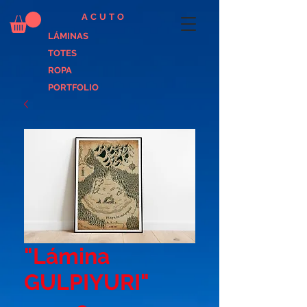
ACUTO
LÁMINAS
TOTES
ROPA
PORTFOLIO
"Lámina
GULPIYURI"