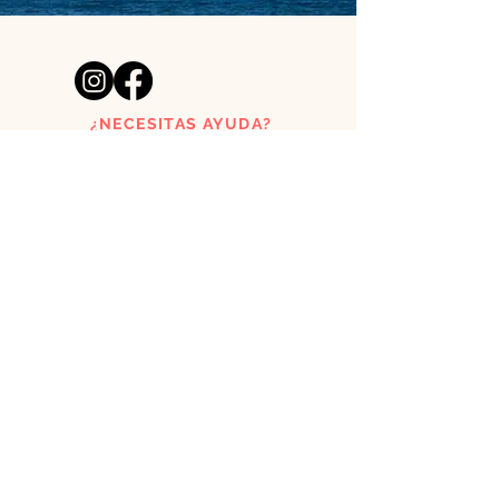
¿NECESITAS AYUDA?
acutoclothes@gmail.com
Tienda de láminas creada por
un pelirrojo y una surfera
asturianos.