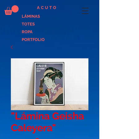
ACUTO
LÁMINAS
TOTES
ROPA
PORTFOLIO
"Lámina Geisha
Caleyera"