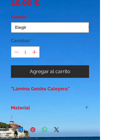
Precio
10,00 €
Tamaño
*
Cantidad
*
Agregar al carrito
"Lámina Geisha Caleyera"
Material
Papel duro estucado - Brillo 300
gr