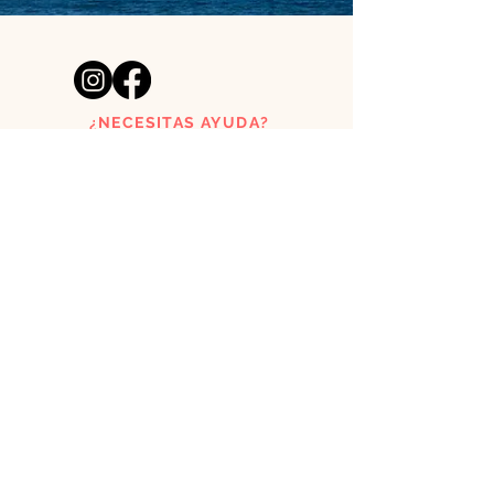
¿NECESITAS AYUDA?
acutoclothes@gmail.com
Tienda de láminas creada por
un pelirrojo y una surfera
asturianos.