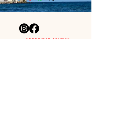
¿NECESITAS AYUDA?
acutoclothes@gmail.com
Tienda de láminas creada por
un pelirrojo y una surfera
asturianos.