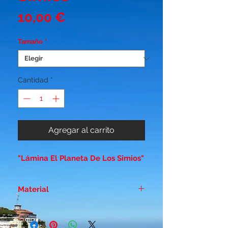
Precio
10,00 €
Tamaño
*
Cantidad
*
Agregar al carrito
"Lámina El Planeta De Los Simios"
Material
Papel duro estucado - Brillo 300
gr