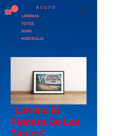
ACUTO
LÁMINAS
TOTES
ROPA
PORTFOLIO
"Lámina El
Planeta De Los
Simios"