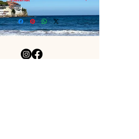
Papel duro estucado - Brillo 300
gr
¿NECESITAS AYUDA?
acutoclothes@gmail.com
Tienda de láminas creada por
un pelirrojo y una surfera
asturianos.