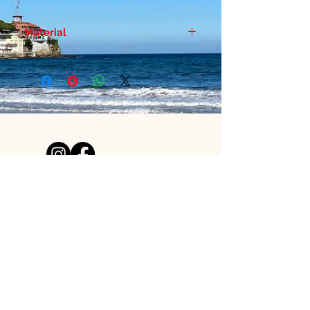
Material
Papel duro estucado - Brillo 300
gr
¿NECESITAS AYUDA?
acutoclothes@gmail.com
Tienda de láminas creada por
un pelirrojo y una surfera
asturianos.